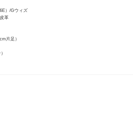
6E）/Gウィズ
成皮革
0cm片足）
ン）