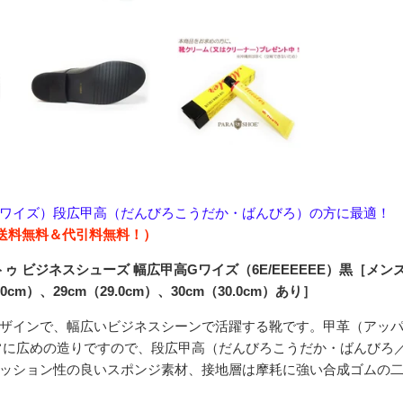
Gワイズ）段広甲高（だんびろこうだか・ばんびろ）の方に最適！
・送料無料＆代引料無料！）
レーントゥ ビジネスシューズ 幅広甲高Gワイズ（6E/EEEEEE）黒
8.0cm）、29cm（29.0cm）、30cm（30.0cm）あり］
ザインで、幅広いビジネスシーンで活躍する靴です。甲革（アッパ
と非常に広めの造りですので、段広甲高（だんびろこうだか・ばんび
ッション性の良いスポンジ素材、接地層は摩耗に強い合成ゴムの