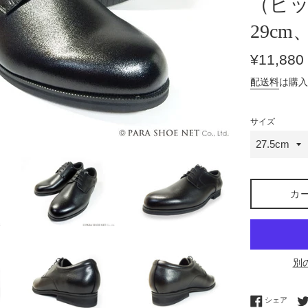
（ビッグ
29cm、
通
¥11,880
常
配送料
は購入
価
格
サイズ
カ
別
Fac
シェア