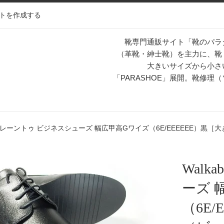
トを作成する
靴専門通販サイト「靴のパラ
（革靴・紳士靴）を主力に、靴
大きいサイズから小さ
「PARASHOE」展開。靴修
le プレーントゥ ビジネスシューズ 幅広甲高Gワイズ（6E/EEEEEE）黒［大
Wal
ーズ 
（6E