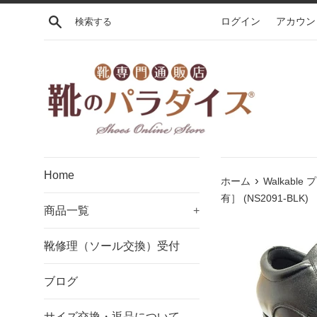
コ
検索する
ログイン
アカウン
ン
テ
ン
ツ
に
ス
キ
ッ
プ
Home
す
›
ホーム
Walkab
る
有］ (NS2091-BLK)
商品一覧
+
靴修理（ソール交換）受付
ブログ
サイズ交換・返品について